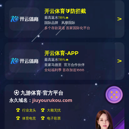
上一篇：
开云篮球_开云（中国）有限公司供水水质月报
统计表2025年（ 10
下一篇：
开云篮球_开云（中国）有限公司供水水质月报
统计表2025年（ 12
返回列表