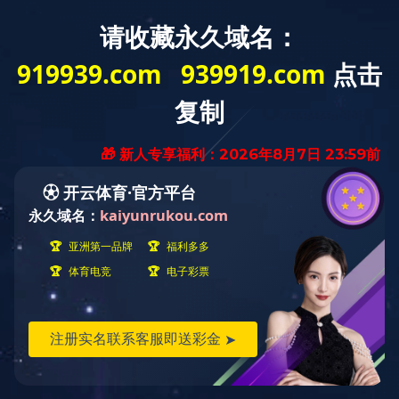
首页
开云篮球_开云（中国）有限公司
水质公开
作者：小编
更新时间：2025-12-08 10:58:25
点击数：
1175