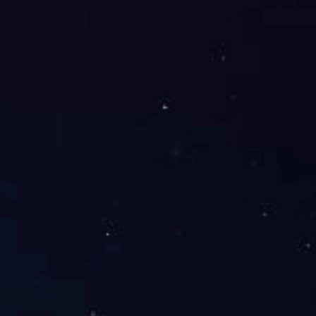
中国）有限
便民服务
智慧水
党群建
业务板块