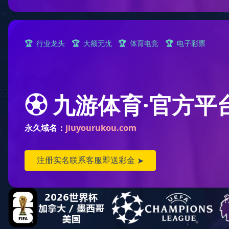
首页
开云篮球_开云（中国）有限公司
水质公开
银川