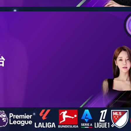
地表水厂2025年第三季度38项全分
作者：小编
更新时间：2025-10-15 14:28:32
点击数：
1388