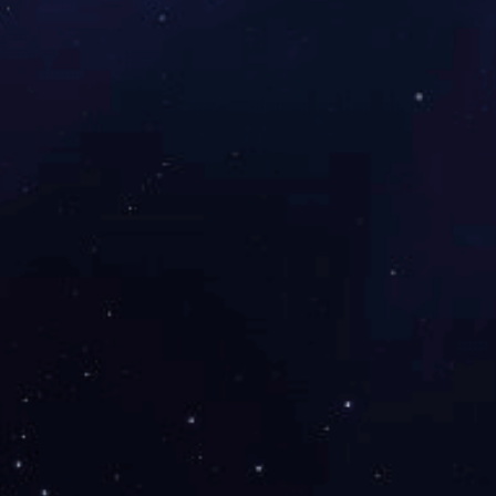
开云
公司
公司介
组织架
企业荣
企业文
宣传片
大事记
地址：宁夏银川市兴庆区玉皇阁北街18号