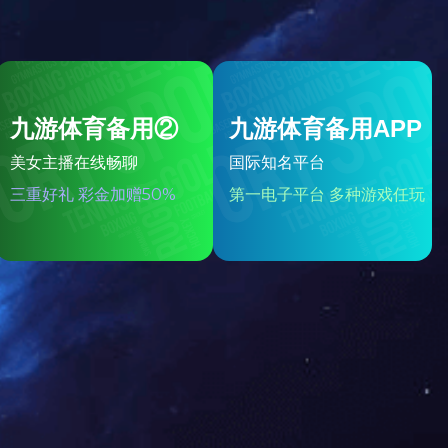
部书记。
厂址在银新南路与干道交叉处西南角，占用土地15
公司。5月26日，柳发祥同志调公司任党支部书