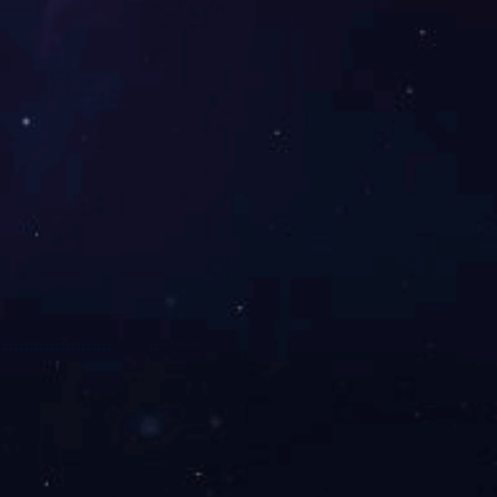
篮球_开云（中国）有限
新闻中
开云篮球_开云（
心
公司
绍
公司新闻
水价公开
构
媒体关注
水质公开
誉
停水通知
化
行政规范性文件
水质水表小常识