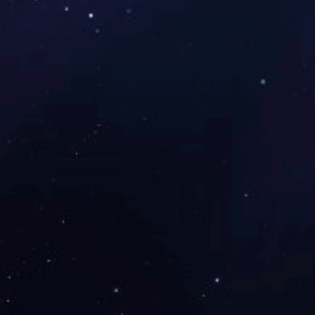
开云
公司
公司介
组织架
企业荣
企业文
宣传片
大事记