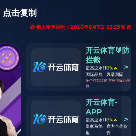
公司
云篮球_开云（中国）有限公司
便民服务
智慧水务
党群建设
业务板块