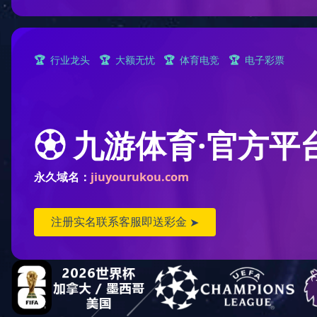
首页
开云篮球_开云（中国）有限公司
企业荣誉