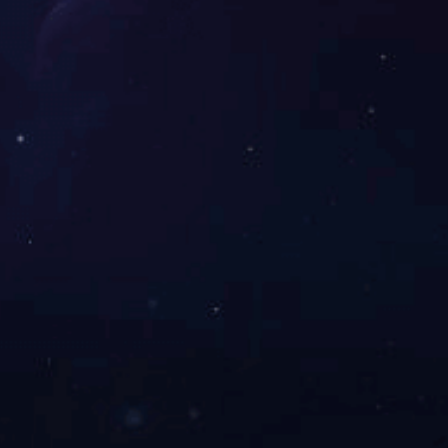
篮球_开云（中国）有限
新闻中
开云篮球_开云（
心
公司
绍
公司新闻
水价公开
构
媒体关注
水质公开
誉
停水通知
化
行政规范性文件
水质水表小常识