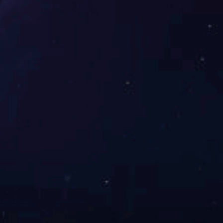
篮球_开云（中国）有限
新闻中
开云篮球_开云（
心
公司
绍
公司新闻
水价公开
构
媒体关注
水质公开
誉
停水通知