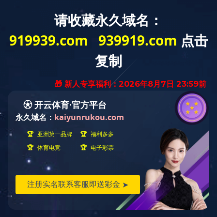
首页
开云篮球_开云（中国）有限公司
水质公开
作者：小编
更新时间：2026-02-21 12:14:07
点击数：
1383