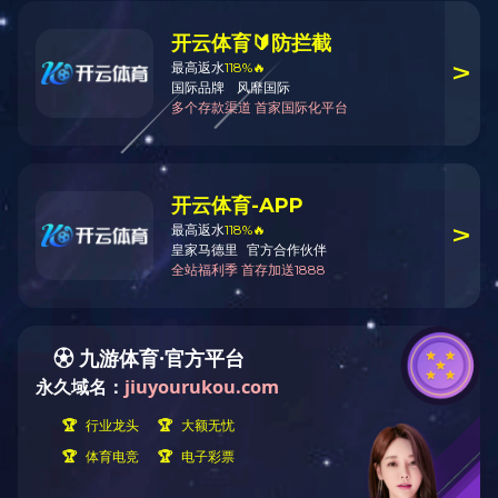
上一篇：
银川地表水厂2025年第四季度97项全分析检测
下一篇：
开云篮球_开云（中国）有限公司供水水质月报
统计表2026年（ 2
返回列表